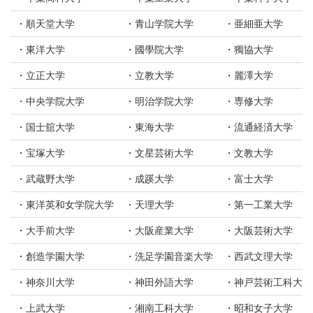
順天堂大学
青山学院大学
亜細亜大学
東洋大学
國學院大学
獨協大学
立正大学
立教大学
麗澤大学
中央学院大学
明治学院大学
専修大学
国士舘大学
東海大学
流通経済大学
宝塚大学
文星芸術大学
文教大学
武蔵野大学
成蹊大学
富士大学
東洋英和女学院大学
天理大学
第一工業大学
大手前大学
大阪産業大学
大阪芸術大学
創造学園大学
洗足学園音楽大学
西武文理大学
神奈川大学
神田外語大学
神戸芸術工科大学
上武大学
湘南工科大学
昭和女子大学