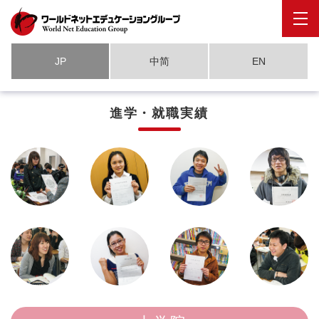
JP
中简
EN
進学・就職実績