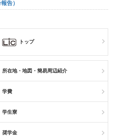
号報告）
トップ
所在地・地図・簡易周辺紹介
学費
学生寮
奨学金