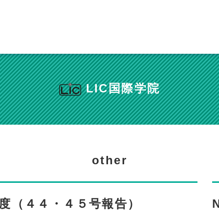
LIC国際学院
other
度（４４・４５号報告）