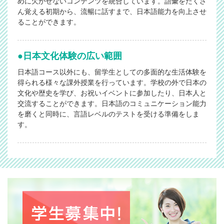
めに欠かせないコンテンツを統合しています。語彙をたくさ
節分会
2023/12/22
ん覚える初期から、流暢に話すまで、日本語能力を向上させ
ることができます。
2024/01/29
合格おめでとうございます！！！
2023/12/19
日本文化体験の広い範囲
2024/01/26
日本語コース以外にも、留学生としての多面的な生活体験を
合格おめでとうございます！！！
得られる様々な課外授業を行っています。学校の外で日本の
文化や歴史を学び、お祝いイベントに参加したり、日本人と
2023/12/18
交流することができます。日本語のコミュニケーション能力
2024/01/26
を磨くと同時に、言語レベルのテストを受ける準備をしま
合格おめでとうございます！！！
す。
2023/12/14
2023/12/01