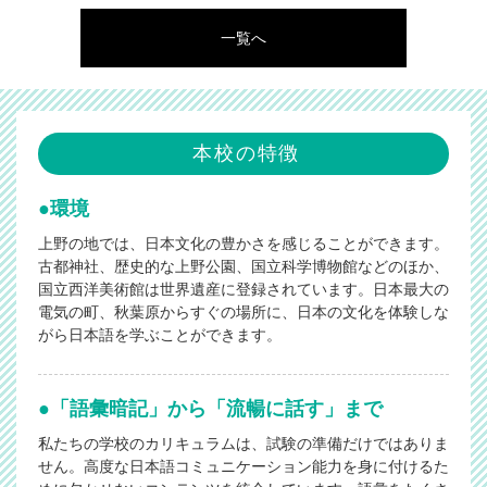
一覧へ
2024/04/16
浅草寺に行ってきました♪
2023/12/27
2024/04/12
祝入学
本校の特徴
2023/12/26
環境
2024/03/13
祝卒業！！！～はばたけ、未来へ
上野の地では、日本文化の豊かさを感じることができます。
古都神社、歴史的な上野公園、国立科学博物館などのほか、
国立西洋美術館は世界遺産に登録されています。日本最大の
2023/12/25
2024/02/13
電気の町、秋葉原からすぐの場所に、日本の文化を体験しな
合格おめでとうございます！！！
がら日本語を学ぶことができます。
2024/02/13
2023/12/22
合格おめでとうございます！！！
「語彙暗記」から「流暢に話す」まで
私たちの学校のカリキュラムは、試験の準備だけではありま
せん。高度な日本語コミュニケーション能力を身に付けるた
2024/02/02