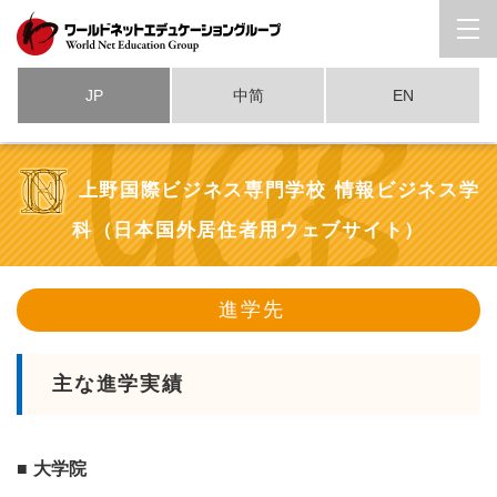
JP
中简
EN
上野国際ビジネス専門学校 情報ビジネス学
科（日本国外居住者用ウェブサイト）
進学先
主な進学実績
大学院