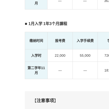
―
―
36
月
1月入学 1年3个月課程
缴纳时间
报考费
入学手续费
入学时
22,000
55,000
72
第二学年11
―
―
18
月
【
注意事项
】