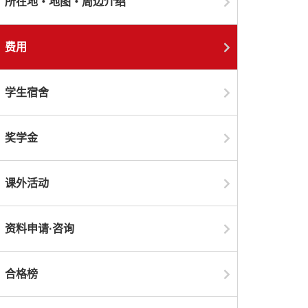
所在地・地图・周边介绍
费用
学生宿舍
奖学金
课外活动
资料申请·咨询
合格榜