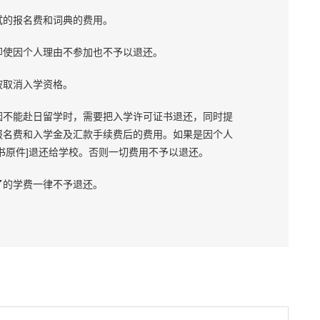
试的报名费和词典的费用。
即使因个人理由不参加也不予以退还。
被取消入学资格。
因不能赴日留学时，需要把入学许可证书退还，同时提
报名费和入学金及汇款手续费后的费用。如果是因个人
书原件]退还给学校。否则一切费用不予以退还。
了的学费一律不予退还。
。